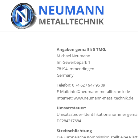
Angaben gemäß § 5 TMG:
Michael Neumann
Im Gewerbepark 1
78194 Immendingen
Germany
Telefon: 0 74 62 / 947 95 09
E-Mail: info@
neumann-metalltechnik.de
Internet: www.
neumann-metalltechnik.de
Umsatzsteuer:
Umsatzsteuer-Identifikationsnummer gemäß
DE284217684
Streitschlichtung
Die Europäische Kommission stellt eine Platt