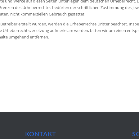
alte und Werke auf diesen Seiten unterliegen dem deutschen Urheberrecht. D
Grenzen des Urheberrechtes bedürfen der schriftlichen Zustimmung des jewe
vaten, nicht kommerziellen Gebrauch gestattet.
m Betreiber erstellt wurden, werden die Urheberrechte Dritter beachtet. Insb
eine Urheberrechtsverletzung aufmerksam werden, bitten wir um einen ents
nhalte umgehend entfernen.
KONTAKT
S