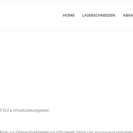
HOME
LASERSCHNEIDEN
ABK
 §27 a Umsatzsteuergesetz:
form zur Online-Streitbeilegung (OS) bereit:
https://ec.europa.eu/consumer