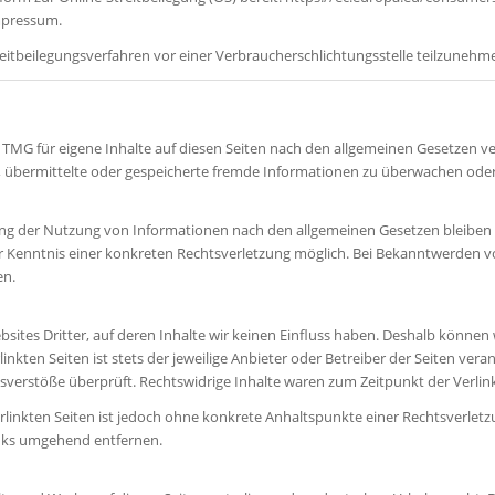
mpressum.
Streitbeilegungsverfahren vor einer Verbraucherschlichtungsstelle teilzunehm
1 TMG für eigene Inhalte auf diesen Seiten nach den allgemeinen Gesetzen ve
et, übermittelte oder gespeicherte fremde Informationen zu überwachen ode
ng der Nutzung von Informationen nach den allgemeinen Gesetzen bleiben 
er Kenntnis einer konkreten Rechtsverletzung möglich. Bei Bekanntwerden
en.
sites Dritter, auf deren Inhalte wir keinen Einfluss haben. Deshalb können 
nkten Seiten ist stets der jeweilige Anbieter oder Betreiber der Seiten vera
sverstöße überprüft. Rechtswidrige Inhalte waren zum Zeitpunkt der Verlin
erlinkten Seiten ist jedoch ohne konkrete Anhaltspunkte einer Rechtsverle
inks umgehend entfernen.